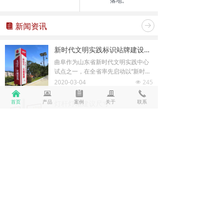
落地。
新闻资讯
뀴
뀠
新时代文明实践标识站牌建设，曲阜一村一特色村村不重样-盛通广告
曲阜作为山东省新时代文明实践中心
试点之一，在全省率先启动以“新时
代、新思想、新农民、新生活”为主题
2020-03-04
245
넶
的文明实践活动，围绕思想文化强农
낀
뀵
뀳
끉
끅
主题，真正让新时代文明实践中心成
首页
产品
案例
关于
联系
灯杆灯箱建议尺寸
为融思想引领 、道德教化、文化传承
这个尺寸60*120
于一体的基层综合服务平台。目前，
2019-04-15
214
曲阜已建立起市、镇、村三级工作体
넶
系，市级文明实践志愿服务中心、12
个文明实践分中心、93个实践站全部
建成！
灯杆道旗尺寸一般是哪种
宿迁盛通广告设备有限公司主营：灯
杆灯箱，核心价值观标识牌，宣传栏
生产等！
2019-02-23
340
넶