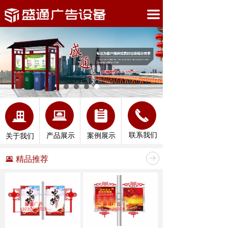
首页
끀
公司介绍
产品中心
案例展示
新闻中心
뀵
끅
뀳
끉
盛通服务
联系我们
产品展示
案例展示
关于我们
联系我们
精品推荐
뀵
뀠