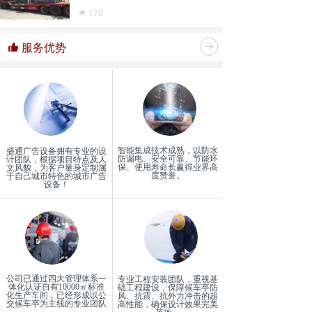
观标识牌、旧衣回收箱、广告垃圾箱、
170
넶
阅报栏灯箱、公示栏灯箱、交通指路牌
等。
服务优势
뀗
뀠
智能集成技术成熟，以防水
盛通广告设备拥有专业的设
防漏电、安全可靠、节能环
计团队，根据项目特点及人
保、使用寿命长赢得业界高
文风貌，为客户量身定制属
度赞誉。
于自己城市特色的城市广告
设备！
公司已通过四大管理体系一
专业工程安装团队，重视基
体化认证自有10000㎡标准
础工程建设，保障候车亭防
化生产车间，已经形成以公
风、抗震、抗外力冲击的超
交候车亭为主线的专业团队
高性能，确保设计效果完美