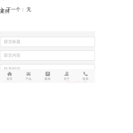
下一个：
无
ꄲ
案例
낀
뀵
뀳
끉
끅
首页
产品
案例
关于
联系
提交
联系我们 Contact us
宿迁盛通广告设备有限公司