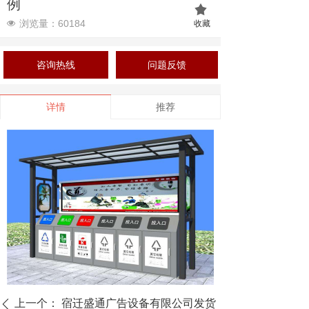
例
끄
收藏
浏览量：60
184
넶
咨询热线
问题反馈
详情
推荐
上一个：
宿迁盛通广告设备有限公司发货
ꄴ