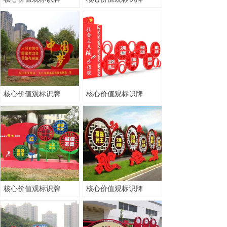
核心价值观标识牌
核心价值观标识牌
核心价值观标识牌
核心价值观标识牌