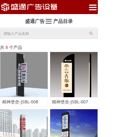
首页
끀
公司介绍
끀
盛通广告 产品目录
产品中心
ꄙ
共
8
个产品
案例展示
新闻中心
盛通服务
联系我们
精神堡垒-JSBL-008
精神堡垒-JSBL-007